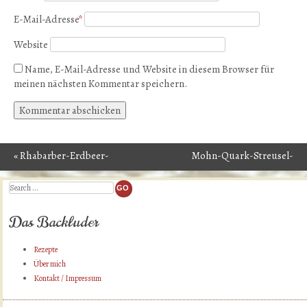
E-Mail-Adresse
*
Website
Name, E-Mail-Adresse und Website in diesem Browser für
meinen nächsten Kommentar speichern.
«
Rhabarber-Erdbeer-
Mohn-Quark-Streusel-
Post navigation
Kompott
Kuchen
»
Search
Das Backluder
Rezepte
Über mich
Kontakt / Impressum