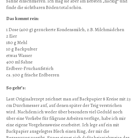
Sahne einschmieren. Ich mag sie aber am liebsten „nackig“ und
finde die sichtbaren Böden total schön.
Das kommt rein:
1 Dose (400 g) gezuckerte Kondensmilch, z.B. Milchmädchen
2 Eier
180 g Mehl
10 g Backpulver
etwas Wasser
400 ml Sahne
Erdbeer-Fruchaufstrich
ca. 500 g frische Erdbeeren
So geht’s:
Laut Originalrezept zeichnet man auf Backpapier 8 Kreise mit 23
cm Durchmesser auf, auf denen später der Teig verstrichen
wird. Nachdem ich weder über besonders viel Geduld noch
über eine Vorliebe für filigrane Arbeiten verfüge, habe ich mir
eine eigene Vorgehensweise erarbeitet. Ich lege auf ein mit
Backpapier ausgelegtes Blech einen Ring, der mir die
Begrenzung vorgibt. Super eignet sich dafür beispielsweise der