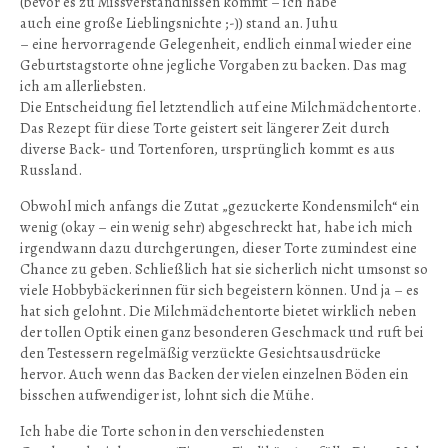
(bevor es zu Missverständnissen kommt – ich habe
auch eine große Lieblingsnichte ;-)) stand an. Juhu
– eine hervorragende Gelegenheit, endlich einmal wieder eine
Geburtstagstorte ohne jegliche Vorgaben zu backen. Das mag
ich am allerliebsten.
Die Entscheidung fiel letztendlich auf eine Milchmädchentorte.
Das Rezept für diese Torte geistert seit längerer Zeit durch
diverse Back- und Tortenforen, ursprünglich kommt es aus
Russland.
Obwohl mich anfangs die Zutat „gezuckerte Kondensmilch“ ein
wenig (okay – ein wenig sehr) abgeschreckt hat, habe ich mich
irgendwann dazu durchgerungen, dieser Torte zumindest eine
Chance zu geben. Schließlich hat sie sicherlich nicht umsonst so
viele Hobbybäckerinnen für sich begeistern können. Und ja – es
hat sich gelohnt. Die Milchmädchentorte bietet wirklich neben
der tollen Optik einen ganz besonderen Geschmack und ruft bei
den Testessern regelmäßig verzückte Gesichtsausdrücke
hervor. Auch wenn das Backen der vielen einzelnen Böden ein
bisschen aufwendiger ist, lohnt sich die Mühe.
Ich habe die Torte schon in den verschiedensten