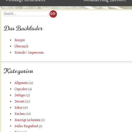
Post navigation
Award“
»
Search
Das Backluder
Rezepte
Über mich
Kontakt / Impressum
Kategorien
Allgemein
(21)
Cupcakes
(4)
Deftiges
(2)
Dessert
(17)
Kekse
(15)
Kuchen
(36)
Sonstige Leckereien
(3)
Süßes Fingerfood
(5)