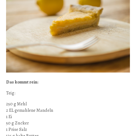
Das kommt rein:
Teig:
250 g Mehl
2 EL gemahlene Mandeln
1 Ei
50 g Zucker
1 Prise Salz
125 g kalte Butter