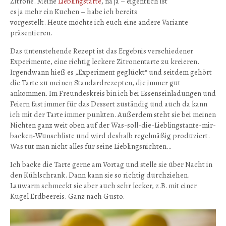
Zitrone. Meine
Lieblingstarte
, na ja – eigentlich ist
es ja mehr ein Kuchen – habe ich bereits
vorgestellt. Heute möchte ich euch eine andere Variante
präsentieren.
Das untenstehende Rezept ist das Ergebnis verschiedener
Experimente, eine richtig leckere Zitronentarte zu kreieren.
Irgendwann hieß es „Experiment geglückt“ und seitdem gehört
die Tarte zu meinen Standardrezepten, die immer gut
ankommen. Im Freundeskreis bin ich bei Essenseinladungen und
Feiern fast immer für das Dessert zuständig und auch da kann
ich mit der Tarte immer punkten. Außerdem steht sie bei meinen
Nichten ganz weit oben auf der Was-soll-die-Lieblingstante-mir-
backen-Wunschliste und wird deshalb regelmäßig produziert.
Was tut man nicht alles für seine Lieblingsnichten…
Ich backe die Tarte gerne am Vortag und stelle sie über Nacht in
den Kühlschrank. Dann kann sie so richtig durchziehen.
Lauwarm schmeckt sie aber auch sehr lecker, z.B. mit einer
Kugel Erdbeereis. Ganz nach Gusto.