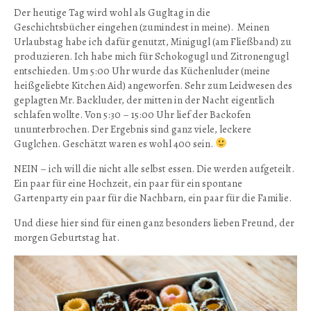
Der heutige Tag wird wohl als Gugltag in die
Geschichtsbücher eingehen (zumindest in meine). Meinen
Urlaubstag habe ich dafür genutzt, Minigugl (am Fließband) zu
produzieren. Ich habe mich für Schokogugl und Zitronengugl
entschieden. Um 5:00 Uhr wurde das Küchenluder (meine
heißgeliebte Kitchen Aid) angeworfen. Sehr zum Leidwesen des
geplagten Mr. Backluder, der mitten in der Nacht eigentlich
schlafen wollte. Von 5:30 – 15:00 Uhr lief der Backofen
ununterbrochen. Der Ergebnis sind ganz viele, leckere
Guglchen. Geschätzt waren es wohl 400 sein.
NEIN – ich will die nicht alle selbst essen. Die werden aufgeteilt.
Ein paar für eine Hochzeit, ein paar für ein spontane
Gartenparty ein paar für die Nachbarn, ein paar für die Familie.
Und diese hier sind für einen ganz besonders lieben Freund, der
morgen Geburtstag hat.