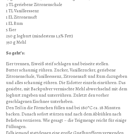
3 TL geriebene Zitronenschale
1 TL Vanilleessenz
1 EL Zitronensaft
1 EL Rum
5 Eier
250 g Joghurt (mindestens 1,5% Fett)
350 g Mehl
So geht’s:
Eier trennen, Eiweiß steif schlagen und beiseite stellen.
Butter schaumig rühren. Zucker, Vanillezucker, geriebene
Zitronenschale, Vanilleessenz, Zitronensaft und Rum dazugeben
und alles schaumig rühren. Die Eidotter einzeln einrühren. Das
gesiebte, mit Backpulver vermischte Mehl abwechselnd mit dem
Joghurt zugeben und unterrühren. Zuletzt den vorher
geschlagenen Eischnee unterheben.
Den Teil in die Förmchen füllen und bei 180°C ca. 18 Minuten
backen. Danach sofort stürzen und nach dem Abkühlen nach
Belieben verzieren. Wie gesagt – die Teigmenge reicht für einige
Füllungen.
Falls jemand stattdessen eine große Guglhupfform verwenden