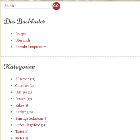
Search
Das Backluder
Rezepte
Über mich
Kontakt / Impressum
Kategorien
Allgemein
(21)
Cupcakes
(4)
Deftiges
(2)
Dessert
(17)
Kekse
(15)
Kuchen
(36)
Sonstige Leckereien
(3)
Süßes Fingerfood
(5)
Tarte
(13)
Torte
(11)