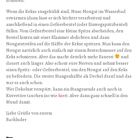
schieben.
Wenn die Kekse ausgekühlt sind, Nuss-Nougat im Wasserbad
erwärmen (dann lässt er sich leichter verarbeiten) und
anschließend in einen Gefrierbeutel (oder Einwegspritzbeutel)
füllen. Vom Gefrierbeutel eine kleine Spitze abscheiden, den
Beutel hinten mit einer Klammer abdichten und dann
Nougatstreifen auf die Hälfte der Kekse spritzen. Man kann den
Nougat natürlich auch einfach mit einem Besteckmesser auf den
Keks schmieren. Aber das macht deutlich mehr Sauerei
und
dauert auch länger. Also schont eure Nerven und nehmt besser
einen Spritz- oder Gefrierbeutel, um den Nougat auf den Keks
zu befördern. Die zweite Stangenhälfte als Deckel drauf und das
war es auch schon.
Wer Dekolust verspürt, kann ein Stangenende auch noch in
Kuvertüre tauchen (so wie
hier
). Aber dann ganz schnell in den
Mund damit.
Liebe Grüße von eurem
Backluder