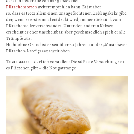
dass ich heuer alle von mir gebackenen
Plätzchensorten
weiterempfehlen kann. Es ist aber
so, dass es trotz allem einen unangefochtenen Lieblingskeks gibt,
der, wenn er erst einmal entdeckt wird, immer ruckzuck vom
Plätzchenteller verschwindet. Unter den anderen Keksen
erscheint er eher unscheinbar, aber geschmacklich spielt er alle
Trümpfe aus.
Nicht ohne Grund ist er seit über 20 Jahren auf der „Must-have-
Plätzchen-Liste“ gaaanz weit oben.
Tatatataaaaa – darf ich vorstellen: Die süßeste Versuchung seit
es Plätzchen gibt – die Nougatstange