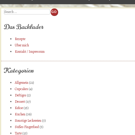
Post navigation
Rotweinzwetschgen
»
Search
Das Backluder
Rezepte
Über mich
Kontakt / Impressum
Kategorien
Allgemein
(21)
Cupcakes
(4)
Deftiges
(2)
Dessert
(17)
Kekse
(15)
Kuchen
(36)
Sonstige Leckereien
(3)
Süßes Fingerfood
(5)
Tarte
(13)