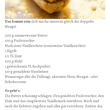
Das kommt rein:
(Ich mache meistens gleich die doppelte
Menge)
200 g zimmerwarme Butter
100 g Puderzucker
Mark einer Vanilleschote (ersatzweise Vanillezucker)
3 Eigelb
1/2 TL Zimt
200 g Mehl
1 gestrichenen TL Backpulver
130 g gemahlene Haselnüsse
Nussnougat (für die Füllung), alternativ Nuss-Nougat- oder
Schokocreme
So geht’s:
Die Butter schaumig schlagen. Den gesiebten Puderzucker, den
Zimt und das ausgekratzte Vanillemark einrühren. Nach und
nach die Eidotter zugeben und alles gut verrühren. Zuletzt das