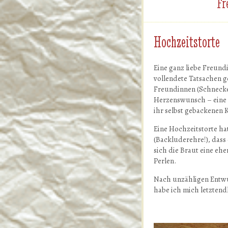
Fr
Hochzeitstorte
Eine ganz liebe Freundi
vollendete Tatsachen g
Freundinnen (Schnec
Herzenswunsch – eine r
ihr selbst gebackenen
Eine Hochzeitstorte hat
(Backluderehre!), dass
sich die Braut eine ehe
Perlen.
Nach unzähligen Entwür
habe ich mich letztend