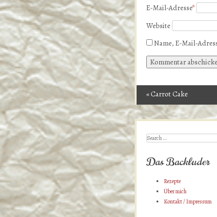
E-Mail-Adresse
*
Website
Name, E-Mail-Adress
«
Carrot Cake
Post navigation
Search
Das Backluder
Rezepte
Über mich
Kontakt / Impressum