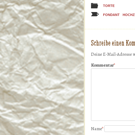
TORTE
FONDANT
HOCHZ
Schreibe einen Ko
Deine E-Mail-Adresse w
Kommentar
*
Name
*