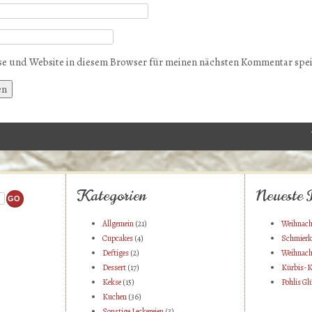
e und Website in diesem Browser für meinen nächsten Kommentar spe
Kategorien
Neueste 
Allgemein
(21)
Weihnach
Cupcakes
(4)
Schmierk
Deftiges
(2)
Weihnach
Dessert
(17)
Kürbis-K
Kekse
(15)
Pohlis Gl
Kuchen
(36)
Sonstige Leckereien
(3)