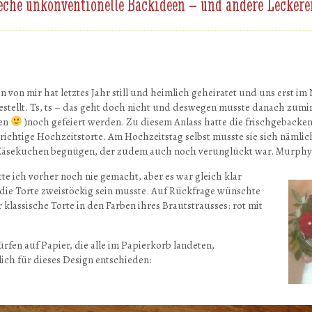
eche unkonventionelle Backideen – und andere Leckere
n von mir hat letztes Jahr still und heimlich geheiratet und uns erst i
estellt. Ts, ts – das geht doch nicht und deswegen musste danach zumi
ken
)noch gefeiert werden. Zu diesem Anlass hatte die frischgebacke
ichtige Hochzeitstorte. Am Hochzeitstag selbst musste sie sich nämlic
 Käsekuchen begnügen, der zudem auch noch verunglückt war. Murphy
te ich vorher noch nie gemacht, aber es war gleich klar
 die Torte zweistöckig sein musste. Auf Rückfrage wünschte
r klassische Torte in den Farben ihres Brautstrausses: rot mit
fen auf Papier, die alle im Papierkorb landeten,
lich für dieses Design entschieden: