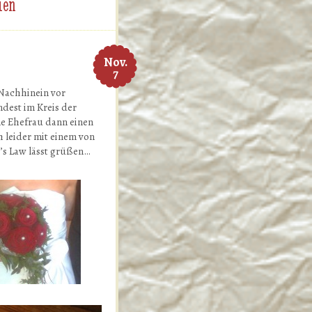
ien
Nov.
7
m Nachhinein vor
ndest im Kreis der
ne Ehefrau dann einen
h leider mit einem von
’s Law lässt grüßen…