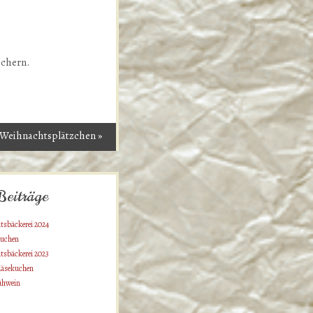
ichern.
Weihnachtsplätzchen
»
Beiträge
tsbäckerei 2024
uchen
tsbäckerei 2023
äsekuchen
ühwein