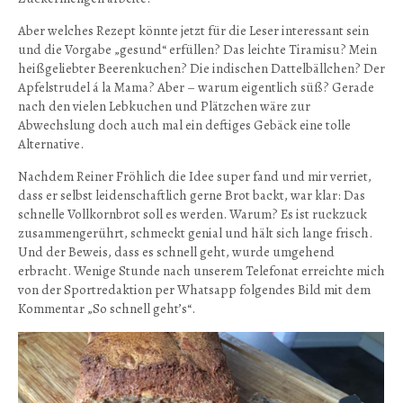
Aber welches Rezept könnte jetzt für die Leser interessant sein
und die Vorgabe „gesund“ erfüllen? Das leichte Tiramisu? Mein
heißgeliebter Beerenkuchen? Die indischen Dattelbällchen? Der
Apfelstrudel á la Mama? Aber – warum eigentlich süß? Gerade
nach den vielen Lebkuchen und Plätzchen wäre zur
Abwechslung doch auch mal ein deftiges Gebäck eine tolle
Alternative.
Nachdem Reiner Fröhlich die Idee super fand und mir verriet,
dass er selbst leidenschaftlich gerne Brot backt, war klar: Das
schnelle Vollkornbrot soll es werden. Warum? Es ist ruckzuck
zusammengerührt, schmeckt genial und hält sich lange frisch.
Und der Beweis, dass es schnell geht, wurde umgehend
erbracht. Wenige Stunde nach unserem Telefonat erreichte mich
von der Sportredaktion per Whatsapp folgendes Bild mit dem
Kommentar „So schnell geht’s“.