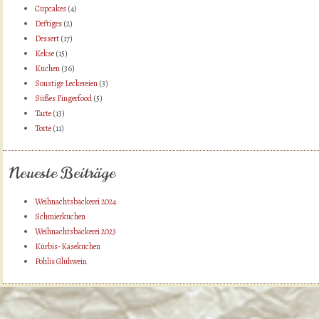
Cupcakes
(4)
Deftiges
(2)
Dessert
(17)
Kekse
(15)
Kuchen
(36)
Sonstige Leckereien
(3)
Süßes Fingerfood
(5)
Tarte
(13)
Torte
(11)
Neueste Beiträge
Weihnachtsbäckerei 2024
Schmierkuchen
Weihnachtsbäckerei 2023
Kürbis-Käsekuchen
Pohlis Glühwein