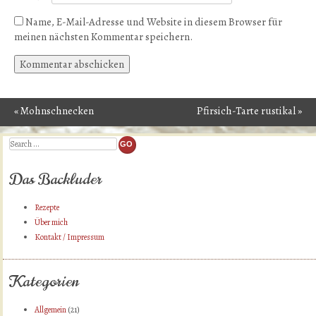
Name, E-Mail-Adresse und Website in diesem Browser für
meinen nächsten Kommentar speichern.
«
Mohnschnecken
Pfirsich-Tarte rustikal
»
Post navigation
Search
Das Backluder
Rezepte
Über mich
Kontakt / Impressum
Kategorien
Allgemein
(21)