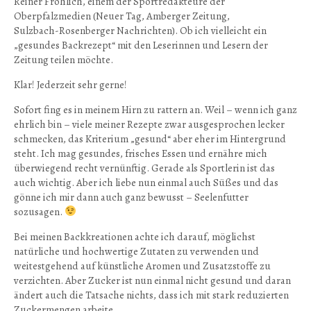
Reiner Fröhlich, einem der Sportredakteure der
Oberpfalzmedien (Neuer Tag, Amberger Zeitung,
Sulzbach-Rosenberger Nachrichten). Ob ich vielleicht ein
„gesundes Backrezept“ mit den Leserinnen und Lesern der
Zeitung teilen möchte.
Klar! Jederzeit sehr gerne!
Sofort fing es in meinem Hirn zu rattern an. Weil – wenn ich ganz
ehrlich bin – viele meiner Rezepte zwar ausgesprochen lecker
schmecken, das Kriterium „gesund“ aber eher im Hintergrund
steht. Ich mag gesundes, frisches Essen und ernähre mich
überwiegend recht vernünftig. Gerade als Sportlerin ist das
auch wichtig. Aber ich liebe nun einmal auch Süßes und das
gönne ich mir dann auch ganz bewusst – Seelenfutter
sozusagen.
Bei meinen Backkreationen achte ich darauf, möglichst
natürliche und hochwertige Zutaten zu verwenden und
weitestgehend auf künstliche Aromen und Zusatzstoffe zu
verzichten. Aber Zucker ist nun einmal nicht gesund und daran
ändert auch die Tatsache nichts, dass ich mit stark reduzierten
Zuckermengen arbeite.