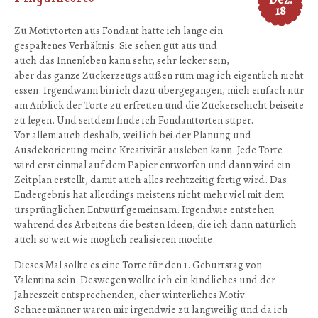
18
Zu Motivtorten aus Fondant hatte ich lange ein
gespaltenes Verhältnis. Sie sehen gut aus und
auch das Innenleben kann sehr, sehr lecker sein,
aber das ganze Zuckerzeugs außen rum mag ich eigentlich nicht
essen. Irgendwann bin ich dazu übergegangen, mich einfach nur
am Anblick der Torte zu erfreuen und die Zuckerschicht beiseite
zu legen. Und seitdem finde ich Fondanttorten super.
Vor allem auch deshalb, weil ich bei der Planung und
Ausdekorierung meine Kreativität ausleben kann. Jede Torte
wird erst einmal auf dem Papier entworfen und dann wird ein
Zeitplan erstellt, damit auch alles rechtzeitig fertig wird. Das
Endergebnis hat allerdings meistens nicht mehr viel mit dem
ursprünglichen Entwurf gemeinsam. Irgendwie entstehen
während des Arbeitens die besten Ideen, die ich dann natürlich
auch so weit wie möglich realisieren möchte.
Dieses Mal sollte es eine Torte für den 1. Geburtstag von
Valentina sein. Deswegen wollte ich ein kindliches und der
Jahreszeit entsprechenden, eher winterliches Motiv.
Schneemänner waren mir irgendwie zu langweilig und da ich