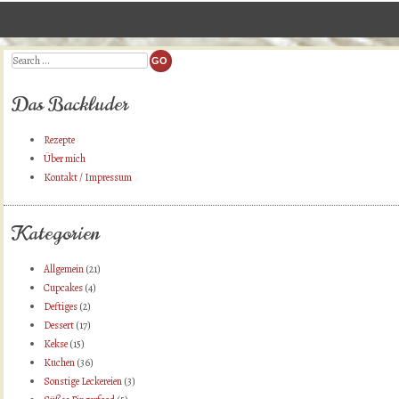
Post navigation
Search
Das Backluder
Rezepte
Über mich
Kontakt / Impressum
Kategorien
Allgemein
(21)
Cupcakes
(4)
Deftiges
(2)
Dessert
(17)
Kekse
(15)
Kuchen
(36)
Sonstige Leckereien
(3)