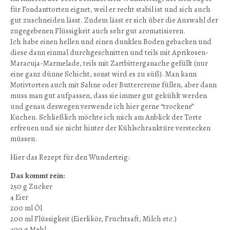
für Fondanttorten eignet, weil er recht stabil ist und sich auch
gut zuschneiden lässt. Zudem lässt er sich über die Auswahl der
zugegebenen Flüssigkeit auch sehr gut aromatisieren.
Ich habe einen hellen und einen dunklen Boden gebacken und
diese dann einmal durchgeschnitten und teils mit Aprikosen-
Maracuja-Marmelade, teils mit Zartbitterganache gefüllt (nur
eine ganz dünne Schicht, sonst wird es zu süß). Man kann
Motivtorten auch mit Sahne oder Buttercreme füllen, aber dann
muss man gut aufpassen, dass sie immer gut gekühlt werden
und genau deswegen verwende ich hier gerne “trockene”
Kuchen. Schließlich möchte ich mich am Anblick der Torte
erfreuen und sie nicht hinter der Kühlschranktüre verstecken
müssen.
Hier das Rezept für den Wunderteig:
Das kommt rein:
250 g Zucker
4 Eier
200 ml Öl
200 ml Flüssigkeit (Eierlikör, Fruchtsaft, Milch etc.)
300 g Mehl