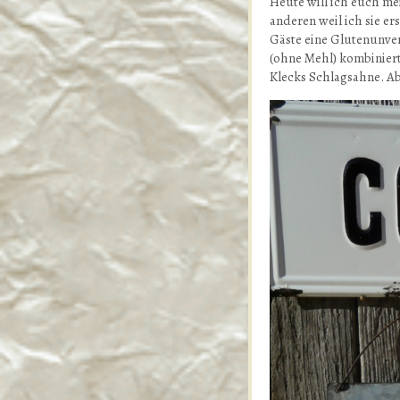
Heute will ich euch me
anderen weil ich sie e
Gäste eine Glutenunver
(ohne Mehl) kombiniert
Klecks Schlagsahne. Ab