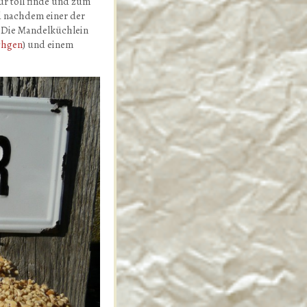
ur toll finde und zum
d nachdem einer der
. Die Mandelküchlein
chgen
) und einem