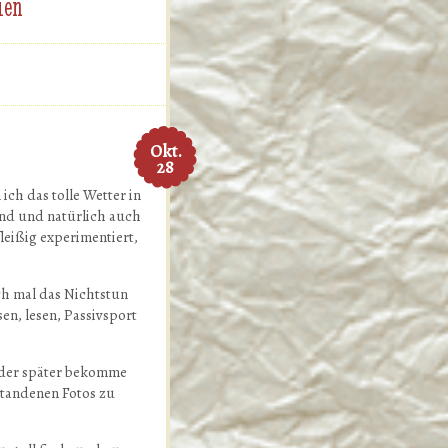
ien
Okt.
28
ch das tolle Wetter in
ernd und natürlich auch
leißig experimentiert,
ch mal das Nichtstun
n, lesen, Passivsport
 oder später bekomme
standenen Fotos zu