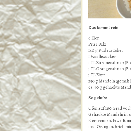
Das kommt rein:
6 Eier
Prise Salz
140 g Puderzucker
1 Vanillezucker
1 TL Zitronenabrieb (Bi
1 TL Orangenabrieb (Bi
1 TL Zimt
250 g Mandeln (gemahl
ca. 70 g gehackte Man
So geht’s:
Ofen auf 180 Grad vor
Gehackte Mandeln in ei
Eier trennen. Eiweiß mi
und Orangenabrieb mit