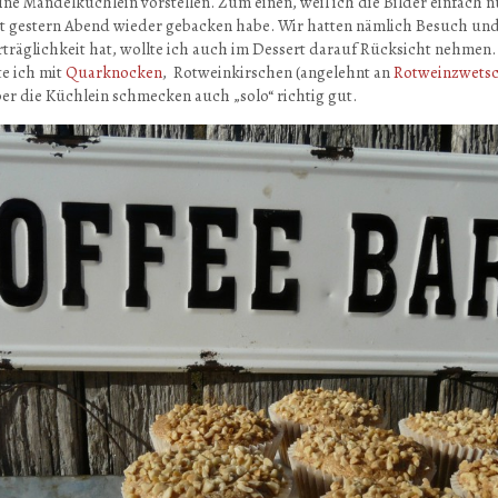
ine Mandelküchlein vorstellen. Zum einen, weil ich die Bilder einfach n
rst gestern Abend wieder gebacken habe. Wir hatten nämlich Besuch un
träglichkeit hat, wollte ich auch im Dessert darauf Rücksicht nehmen
e ich mit
Quarknocken
, Rotweinkirschen (angelehnt an
Rotweinzwets
er die Küchlein schmecken auch „solo“ richtig gut.