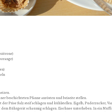
ozitrone)
oorange)
en)
deln
heizen.
ner beschichteten Pfanne anrösten und beiseite stellen.
t der Prise Salz steif schlagen und kühlstellen. Eigelb, Puderzucker, Va
 dem Rührgerät schaumig schlagen. Eischnee unterheben. In ein Muff