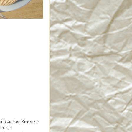
nillezucker, Zitronen-
inblech