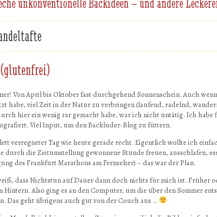
eche unkonventionelle Backideen – und andere Leckere
ndeltafte
(glutenfrei)
mer! Von April bis Oktober fast durchgehend Sonnenschein. Auch wenn i
tzt habe, viel Zeit in der Natur zu verbringen (laufend, radelnd, wand
urch hier ein wenig rar gemacht habe, war ich nicht untätig. Ich habe f
grafiert. Viel Input, um den Backluder-Blog zu füttern.
tt verregneter Tag wie heute gerade recht. Eigentlich wollte ich einfa
e durch die Zeitumstellung gewonnene Stunde freuen, ausschlafen, esse
gung des Frankfurt Marathons am Fernseher) – das war der Plan.
eiß, dass Nichtstun auf Dauer dann doch nichts für mich ist. Früher
 Hintern. Also ging es an den Computer, um die über den Sommer ent
en. Das geht übrigens auch gut von der Couch aus …