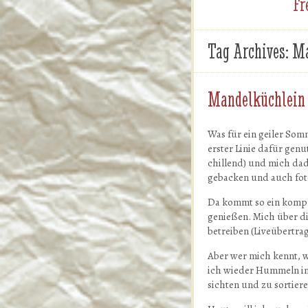
Fr
Tag Archives:
Ma
Mandelküchlein 
Was für ein geiler Som
erster Linie dafür genu
chillend) und mich dad
gebacken und auch foto
Da kommt so ein komple
genießen. Mich über di
betreiben (Liveübertra
Aber wer mich kennt, w
ich wieder Hummeln im
sichten und zu sortier