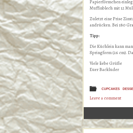
Papierförmchen einlege
Muffinblech mit 12 Mul
Zuletzt eine Prise Zim
andrücken. Bei 180 Gr
Tipp:
Die Küchlein kann man 
Springform (26 cm). Da
Viele liebe Grüße
Euer Backluder
CUPCAKES
DESS
Leave a comment
Post navigation