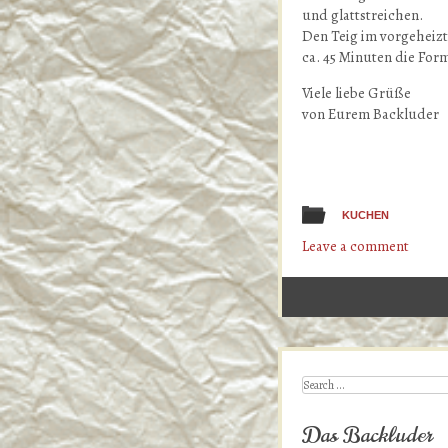
und glattstreichen.
Den Teig im vorgeheizt
ca. 45 Minuten die For
Viele liebe Grüße
von Eurem Backluder
KUCHEN
Leave a comment
Post navigation
Search
Das Backluder