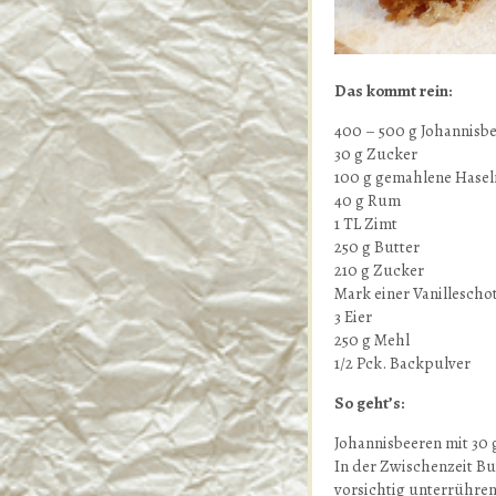
Das kommt rein:
400 – 500 g Johannisb
30 g Zucker
100 g gemahlene Hasel
40 g Rum
1 TL Zimt
250 g Butter
210 g Zucker
Mark einer Vanilleschot
3 Eier
250 g Mehl
1/2 Pck. Backpulver
So geht’s:
Johannisbeeren mit 30
In der Zwischenzeit Bu
vorsichtig unterrühren