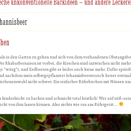
eche unkonventionelle Backideen – und andere Leckere
hannisbeer
chen
, als in den Garten zu gehen und sich von dem vorhandenen Obstangeb
Die Rhabarbersaison ist vorbei, die Kirschen sind inzwischen nicht mehr 
e *würg*), und Erdbeeren gibt es leider auch keine mehr. Dafür sprieße
d nachdem mein selbstgepflanzter Johannisbeerstrauch heuer erstmali
e Kuchenauswahl nicht schwer. Ein einfacher Rührkuchen mit Nüssen und
h kinderleicht zu backen und schmeckt total köstlich! Wer auf süß-sa
nicht von ihm lassen können. Also nichts wie ran ans Rührgerät….